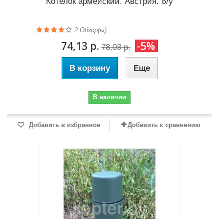
Котелок армейский. Австрия. б/у
2
Обзор(ы)
74,13 р.
-5%
78,03 р.
В корзину
Еще
В наличии
Добавить в избранное
Добавить к сравнению