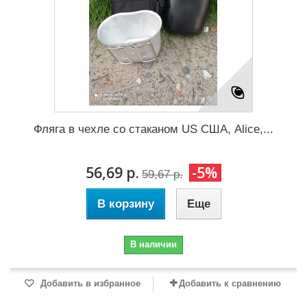
Фляга в чехле со стаканом US США, Alice,...
56,69 р.
-5%
59,67 р.
В корзину
Еще
В наличии
Добавить в избранное
Добавить к сравнению