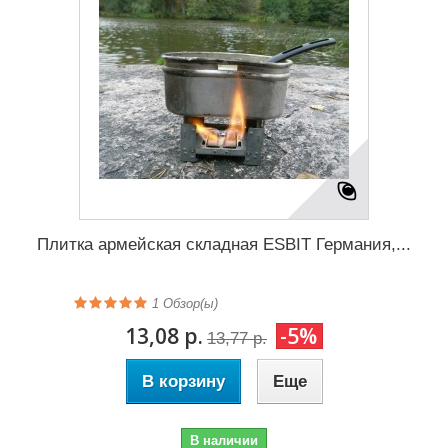
Плитка армейская складная ESBIT Германия,...
1
Обзор(ы)
13,08 р.
-5%
13,77 р.
В корзину
Еще
В наличии