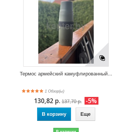
Термос армейский камуфлированный...
1
Обзор(ы)
130,82 р.
-5%
137,70 р.
В корзину
Еще
В наличии